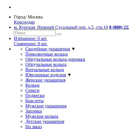
Город:
Москва
Краснодар
м. Курская, Нижний Сусальный пер. д.5, стр.10
8 (800) 22
Избранное:
0
шт.
Сравнение:
0
шт.
Свадебные украшения
▼
Помолвочные кольца
Обручальные кольца-дорожки
Обручальные кольца
Венчальные кольца
Ювелирные изделия
▼
Женские украшения
Кольца
Серьги
Подвески
Браслеты
Мужские украшения
Запонки
Мужские кольца
Детские украшения
На заказ