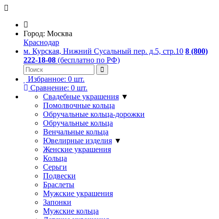
Город:
Москва
Краснодар
м. Курская, Нижний Сусальный пер. д.5, стр.10
8 (800)
222-18-08
(бесплатно по РФ)
Избранное:
0
шт.
Сравнение:
0
шт.
Свадебные украшения
▼
Помолвочные кольца
Обручальные кольца-дорожки
Обручальные кольца
Венчальные кольца
Ювелирные изделия
▼
Женские украшения
Кольца
Серьги
Подвески
Браслеты
Мужские украшения
Запонки
Мужские кольца