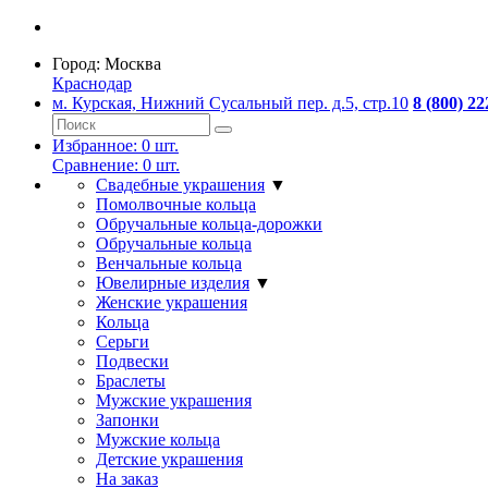
Город:
Москва
Краснодар
м. Курская, Нижний Сусальный пер. д.5, стр.10
8 (800) 22
Избранное:
0
шт.
Сравнение:
0
шт.
Свадебные украшения
▼
Помолвочные кольца
Обручальные кольца-дорожки
Обручальные кольца
Венчальные кольца
Ювелирные изделия
▼
Женские украшения
Кольца
Серьги
Подвески
Браслеты
Мужские украшения
Запонки
Мужские кольца
Детские украшения
На заказ