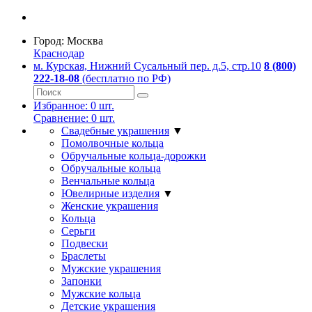
Город:
Москва
Краснодар
м. Курская, Нижний Сусальный пер. д.5, стр.10
8 (800)
222-18-08
(бесплатно по РФ)
Избранное:
0
шт.
Сравнение:
0
шт.
Свадебные украшения
▼
Помолвочные кольца
Обручальные кольца-дорожки
Обручальные кольца
Венчальные кольца
Ювелирные изделия
▼
Женские украшения
Кольца
Серьги
Подвески
Браслеты
Мужские украшения
Запонки
Мужские кольца
Детские украшения