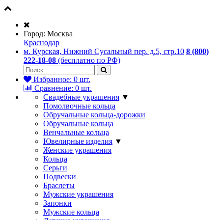
Город:
Москва
Краснодар
м. Курская, Нижний Сусальный пер. д.5, стр.10
8 (800)
222-18-08
(бесплатно по РФ)
Избранное:
0
шт.
Сравнение:
0
шт.
Свадебные украшения
▼
Помолвочные кольца
Обручальные кольца-дорожки
Обручальные кольца
Венчальные кольца
Ювелирные изделия
▼
Женские украшения
Кольца
Серьги
Подвески
Браслеты
Мужские украшения
Запонки
Мужские кольца