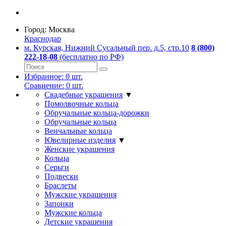
Город:
Москва
Краснодар
м. Курская, Нижний Сусальный пер. д.5, стр.10
8 (800)
222-18-08
(бесплатно по РФ)
Избранное:
0
шт.
Сравнение:
0
шт.
Свадебные украшения
▼
Помолвочные кольца
Обручальные кольца-дорожки
Обручальные кольца
Венчальные кольца
Ювелирные изделия
▼
Женские украшения
Кольца
Серьги
Подвески
Браслеты
Мужские украшения
Запонки
Мужские кольца
Детские украшения