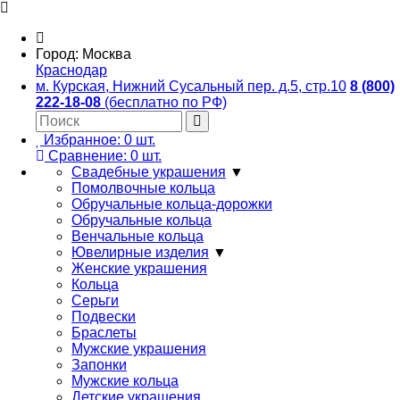
Город:
Москва
Краснодар
м. Курская, Нижний Сусальный пер. д.5, стр.10
8 (800)
222-18-08
(бесплатно по РФ)
Избранное:
0
шт.
Сравнение:
0
шт.
Свадебные украшения
▼
Помолвочные кольца
Обручальные кольца-дорожки
Обручальные кольца
Венчальные кольца
Ювелирные изделия
▼
Женские украшения
Кольца
Серьги
Подвески
Браслеты
Мужские украшения
Запонки
Мужские кольца
Детские украшения