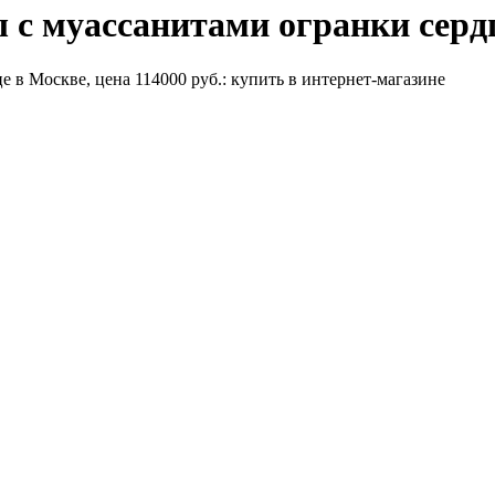
 с муассанитами огранки серд