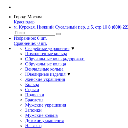
Город:
Москва
Краснодар
м. Курская, Нижний Сусальный пер. д.5, стр.10
8 (800) 22
Избранное:
0
шт.
Сравнение:
0
шт.
Свадебные украшения
▼
Помолвочные кольца
Обручальные кольца-дорожки
Обручальные кольца
Венчальные кольца
Ювелирные изделия
▼
Женские украшения
Кольца
Серьги
Подвески
Браслеты
Мужские украшения
Запонки
Мужские кольца
Детские украшения
На заказ