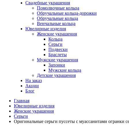
Свадебные украшения
Помолвочные кольца
Обручальные кольца-дорожки
Обручальные кольца
Венчальные кольца
Ювелирные изделия
Женские украшения
Кольца
Серьги
Подвески
Браслеты
Мужские украшения
Запонки
Мужские кольца
Детские украшения
На заказ
Акции
Блог
Главная
Ювелирные изделия
Женские украшения
Серьги
Оригинальные серьги пуссеты с муассанитами огранки с