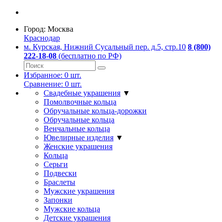
Город:
Москва
Краснодар
м. Курская, Нижний Сусальный пер. д.5, стр.10
8 (800)
222-18-08
(бесплатно по РФ)
Избранное:
0
шт.
Сравнение:
0
шт.
Свадебные украшения
▼
Помолвочные кольца
Обручальные кольца-дорожки
Обручальные кольца
Венчальные кольца
Ювелирные изделия
▼
Женские украшения
Кольца
Серьги
Подвески
Браслеты
Мужские украшения
Запонки
Мужские кольца
Детские украшения