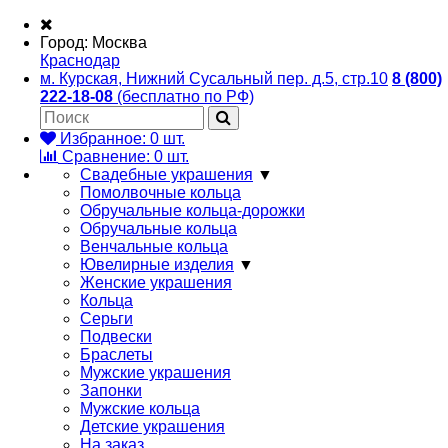
Город:
Москва
Краснодар
м. Курская, Нижний Сусальный пер. д.5, стр.10
8 (800)
222-18-08
(бесплатно по РФ)
Избранное:
0
шт.
Сравнение:
0
шт.
Свадебные украшения
▼
Помолвочные кольца
Обручальные кольца-дорожки
Обручальные кольца
Венчальные кольца
Ювелирные изделия
▼
Женские украшения
Кольца
Серьги
Подвески
Браслеты
Мужские украшения
Запонки
Мужские кольца
Детские украшения
На заказ