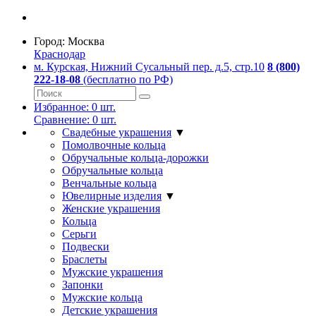
Город:
Москва
Краснодар
м. Курская, Нижний Сусальный пер. д.5, стр.10
8 (800)
222-18-08
(бесплатно по РФ)
Избранное:
0
шт.
Сравнение:
0
шт.
Свадебные украшения
▼
Помолвочные кольца
Обручальные кольца-дорожки
Обручальные кольца
Венчальные кольца
Ювелирные изделия
▼
Женские украшения
Кольца
Серьги
Подвески
Браслеты
Мужские украшения
Запонки
Мужские кольца
Детские украшения