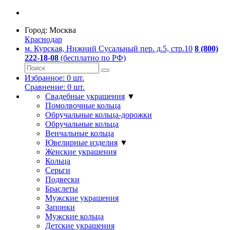
Город:
Москва
Краснодар
м. Курская, Нижний Сусальный пер. д.5, стр.10
8 (800)
222-18-08
(бесплатно по РФ)
Избранное:
0
шт.
Сравнение:
0
шт.
Свадебные украшения
▼
Помолвочные кольца
Обручальные кольца-дорожки
Обручальные кольца
Венчальные кольца
Ювелирные изделия
▼
Женские украшения
Кольца
Серьги
Подвески
Браслеты
Мужские украшения
Запонки
Мужские кольца
Детские украшения