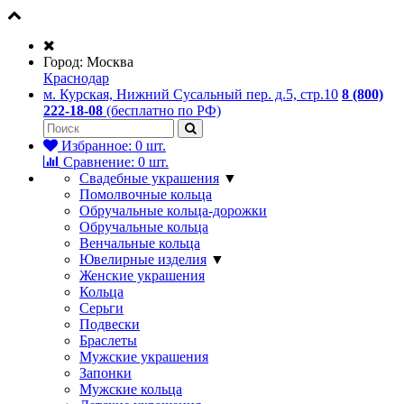
Город:
Москва
Краснодар
м. Курская, Нижний Сусальный пер. д.5, стр.10
8 (800)
222-18-08
(бесплатно по РФ)
Избранное:
0
шт.
Сравнение:
0
шт.
Свадебные украшения
▼
Помолвочные кольца
Обручальные кольца-дорожки
Обручальные кольца
Венчальные кольца
Ювелирные изделия
▼
Женские украшения
Кольца
Серьги
Подвески
Браслеты
Мужские украшения
Запонки
Мужские кольца