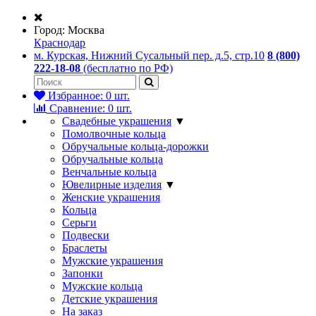
Город:
Москва
Краснодар
м. Курская, Нижний Сусальный пер. д.5, стр.10
8 (800)
222-18-08
(бесплатно по РФ)
Избранное:
0
шт.
Сравнение:
0
шт.
Свадебные украшения
▼
Помолвочные кольца
Обручальные кольца-дорожки
Обручальные кольца
Венчальные кольца
Ювелирные изделия
▼
Женские украшения
Кольца
Серьги
Подвески
Браслеты
Мужские украшения
Запонки
Мужские кольца
Детские украшения
На заказ