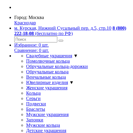
Город:
Москва
Краснодар
м. Курская, Нижний Сусальный пер. д.5, стр.10
8 (800)
222-18-08
(бесплатно по РФ)
Избранное:
0
шт.
Сравнение:
0
шт.
Свадебные украшения
▼
Помолвочные кольца
Обручальные кольца-дорожки
Обручальные кольца
Венчальные кольца
Ювелирные изделия
▼
Женские украшения
Кольца
Серьги
Подвески
Браслеты
Мужские украшения
Запонки
Мужские кольца
Детские украшения