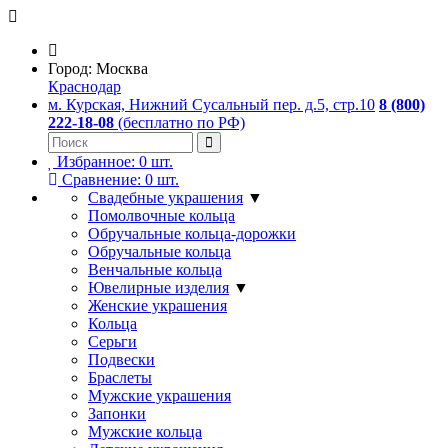
Город:
Москва
Краснодар
м. Курская, Нижний Сусальный пер. д.5, стр.10
8 (800)
222-18-08
(бесплатно по РФ)
Избранное:
0
шт.
Сравнение:
0
шт.
Свадебные украшения
▼
Помолвочные кольца
Обручальные кольца-дорожки
Обручальные кольца
Венчальные кольца
Ювелирные изделия
▼
Женские украшения
Кольца
Серьги
Подвески
Браслеты
Мужские украшения
Запонки
Мужские кольца