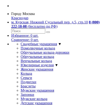
Город:
Москва
Краснодар
м. Курская, Нижний Сусальный пер. д.5, стр.10
8 (800)
222-18-08
(бесплатно по РФ)
Избранное:
0
шт.
Сравнение:
0
шт.
Свадебные украшения
▼
Помолвочные кольца
Обручальные кольца-дорожки
Обручальные кольца
Венчальные кольца
Ювелирные изделия
▼
Женские украшения
Кольца
Серьги
Подвески
Браслеты
Мужские украшения
Запонки
Мужские кольца
Детские украшения