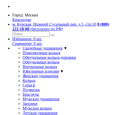
Город:
Москва
Краснодар
м. Курская, Нижний Сусальный пер. д.5, стр.10
8 (800)
222-18-08
(бесплатно по РФ)
Избранное:
0
шт.
Сравнение:
0
шт.
Свадебные украшения
▼
Помолвочные кольца
Обручальные кольца-дорожки
Обручальные кольца
Венчальные кольца
Ювелирные изделия
▼
Женские украшения
Кольца
Серьги
Подвески
Браслеты
Мужские украшения
Запонки
Мужские кольца
Детские украшения