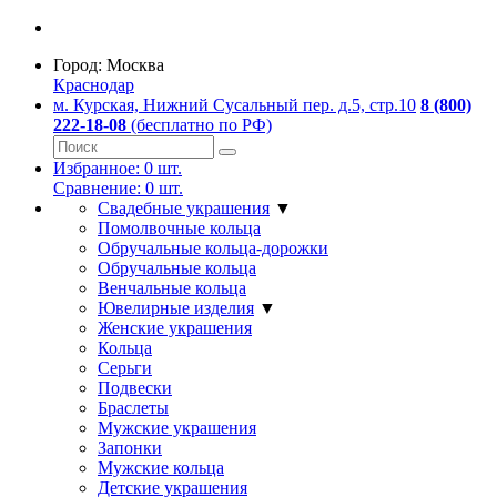
Город:
Москва
Краснодар
м. Курская, Нижний Сусальный пер. д.5, стр.10
8 (800)
222-18-08
(бесплатно по РФ)
Избранное:
0
шт.
Сравнение:
0
шт.
Свадебные украшения
▼
Помолвочные кольца
Обручальные кольца-дорожки
Обручальные кольца
Венчальные кольца
Ювелирные изделия
▼
Женские украшения
Кольца
Серьги
Подвески
Браслеты
Мужские украшения
Запонки
Мужские кольца
Детские украшения