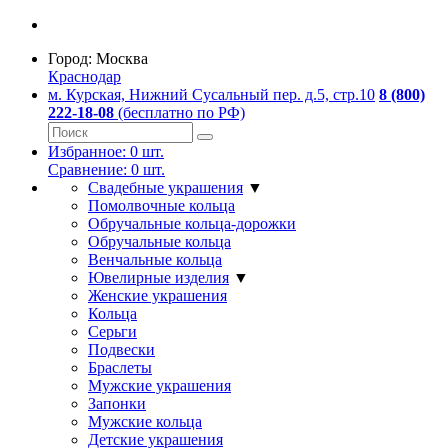
Город:
Москва
Краснодар
м. Курская, Нижний Сусальный пер. д.5, стр.10
8 (800)
222-18-08
(бесплатно по РФ)
Избранное:
0
шт.
Сравнение:
0
шт.
Свадебные украшения
▼
Помолвочные кольца
Обручальные кольца-дорожки
Обручальные кольца
Венчальные кольца
Ювелирные изделия
▼
Женские украшения
Кольца
Серьги
Подвески
Браслеты
Мужские украшения
Запонки
Мужские кольца
Детские украшения