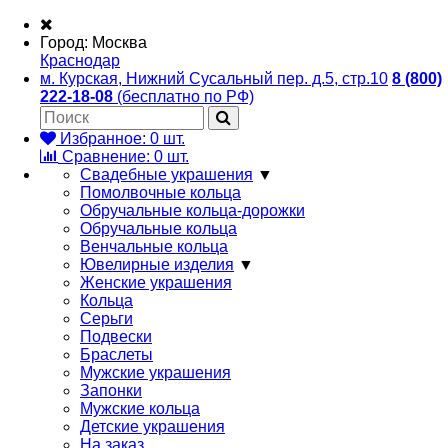
Город:
Москва
Краснодар
м. Курская, Нижний Сусальный пер. д.5, стр.10
8 (800)
222-18-08
(бесплатно по РФ)
Избранное:
0
шт.
Сравнение:
0
шт.
Свадебные украшения
▼
Помолвочные кольца
Обручальные кольца-дорожки
Обручальные кольца
Венчальные кольца
Ювелирные изделия
▼
Женские украшения
Кольца
Серьги
Подвески
Браслеты
Мужские украшения
Запонки
Мужские кольца
Детские украшения
На заказ