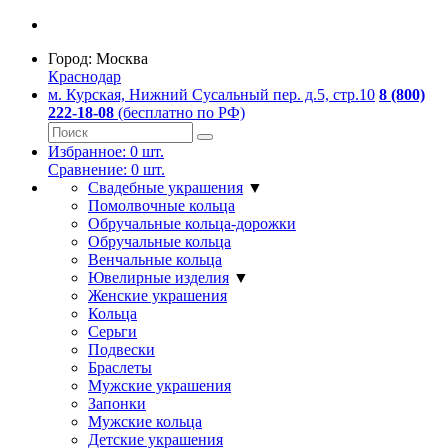
Город:
Москва
Краснодар
м. Курская, Нижний Сусальный пер. д.5, стр.10
8 (800)
222-18-08
(бесплатно по РФ)
Избранное:
0
шт.
Сравнение:
0
шт.
Свадебные украшения
▼
Помолвочные кольца
Обручальные кольца-дорожки
Обручальные кольца
Венчальные кольца
Ювелирные изделия
▼
Женские украшения
Кольца
Серьги
Подвески
Браслеты
Мужские украшения
Запонки
Мужские кольца
Детские украшения