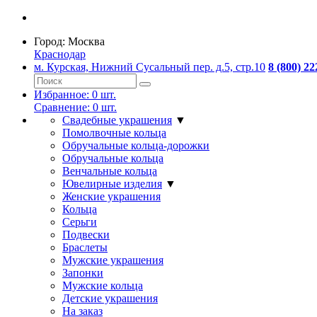
Город:
Москва
Краснодар
м. Курская, Нижний Сусальный пер. д.5, стр.10
8 (800) 22
Избранное:
0
шт.
Сравнение:
0
шт.
Свадебные украшения
▼
Помолвочные кольца
Обручальные кольца-дорожки
Обручальные кольца
Венчальные кольца
Ювелирные изделия
▼
Женские украшения
Кольца
Серьги
Подвески
Браслеты
Мужские украшения
Запонки
Мужские кольца
Детские украшения
На заказ