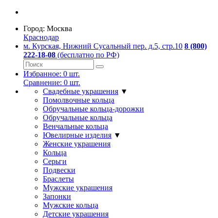
Город:
Москва
Краснодар
м. Курская, Нижний Сусальный пер. д.5, стр.10
8 (800)
222-18-08
(бесплатно по РФ)
Избранное:
0
шт.
Сравнение:
0
шт.
Свадебные украшения
▼
Помолвочные кольца
Обручальные кольца-дорожки
Обручальные кольца
Венчальные кольца
Ювелирные изделия
▼
Женские украшения
Кольца
Серьги
Подвески
Браслеты
Мужские украшения
Запонки
Мужские кольца
Детские украшения