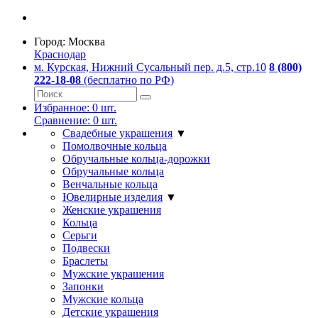
Город:
Москва
Краснодар
м. Курская, Нижний Сусальный пер. д.5, стр.10
8 (800)
222-18-08
(бесплатно по РФ)
Избранное:
0
шт.
Сравнение:
0
шт.
Свадебные украшения
▼
Помолвочные кольца
Обручальные кольца-дорожки
Обручальные кольца
Венчальные кольца
Ювелирные изделия
▼
Женские украшения
Кольца
Серьги
Подвески
Браслеты
Мужские украшения
Запонки
Мужские кольца
Детские украшения