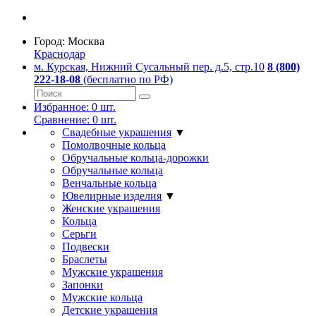
Город:
Москва
Краснодар
м. Курская, Нижний Сусальный пер. д.5, стр.10
8 (800)
222-18-08
(бесплатно по РФ)
Избранное:
0
шт.
Сравнение:
0
шт.
Свадебные украшения
▼
Помолвочные кольца
Обручальные кольца-дорожки
Обручальные кольца
Венчальные кольца
Ювелирные изделия
▼
Женские украшения
Кольца
Серьги
Подвески
Браслеты
Мужские украшения
Запонки
Мужские кольца
Детские украшения