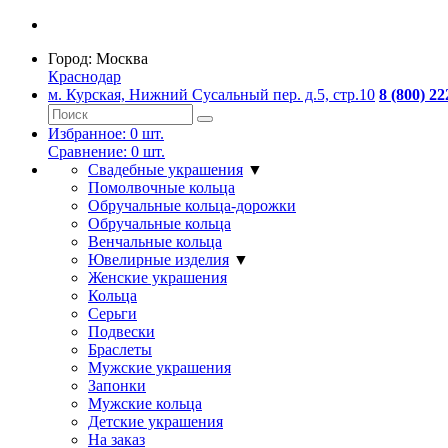
Город:
Москва
Краснодар
м. Курская, Нижний Сусальный пер. д.5, стр.10
8 (800) 22
Избранное:
0
шт.
Сравнение:
0
шт.
Свадебные украшения
▼
Помолвочные кольца
Обручальные кольца-дорожки
Обручальные кольца
Венчальные кольца
Ювелирные изделия
▼
Женские украшения
Кольца
Серьги
Подвески
Браслеты
Мужские украшения
Запонки
Мужские кольца
Детские украшения
На заказ