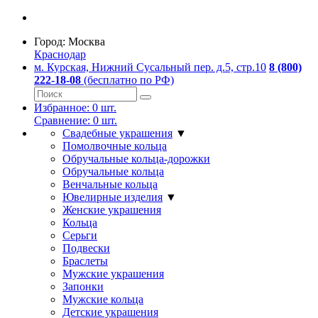
Город:
Москва
Краснодар
м. Курская, Нижний Сусальный пер. д.5, стр.10
8 (800)
222-18-08
(бесплатно по РФ)
Избранное:
0
шт.
Сравнение:
0
шт.
Свадебные украшения
▼
Помолвочные кольца
Обручальные кольца-дорожки
Обручальные кольца
Венчальные кольца
Ювелирные изделия
▼
Женские украшения
Кольца
Серьги
Подвески
Браслеты
Мужские украшения
Запонки
Мужские кольца
Детские украшения