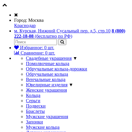
Город:
Москва
Краснодар
м. Курская, Нижний Сусальный пер. д.5, стр.10
8 (800)
222-18-08
(бесплатно по РФ)
Избранное:
0
шт.
Сравнение:
0
шт.
Свадебные украшения
▼
Помолвочные кольца
Обручальные кольца-дорожки
Обручальные кольца
Венчальные кольца
Ювелирные изделия
▼
Женские украшения
Кольца
Серьги
Подвески
Браслеты
Мужские украшения
Запонки
Мужские кольца