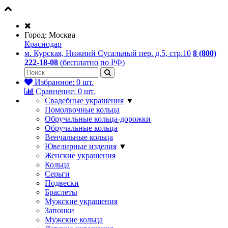
Город:
Москва
Краснодар
м. Курская, Нижний Сусальный пер. д.5, стр.10
8 (800)
222-18-08
(бесплатно по РФ)
Избранное:
0
шт.
Сравнение:
0
шт.
Свадебные украшения
▼
Помолвочные кольца
Обручальные кольца-дорожки
Обручальные кольца
Венчальные кольца
Ювелирные изделия
▼
Женские украшения
Кольца
Серьги
Подвески
Браслеты
Мужские украшения
Запонки
Мужские кольца