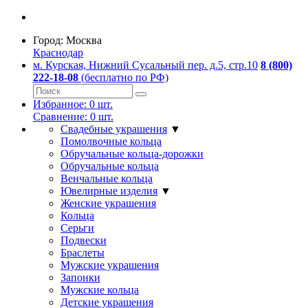
Город:
Москва
Краснодар
м. Курская, Нижний Сусальный пер. д.5, стр.10
8 (800)
222-18-08
(бесплатно по РФ)
Избранное:
0
шт.
Сравнение:
0
шт.
Свадебные украшения
▼
Помолвочные кольца
Обручальные кольца-дорожки
Обручальные кольца
Венчальные кольца
Ювелирные изделия
▼
Женские украшения
Кольца
Серьги
Подвески
Браслеты
Мужские украшения
Запонки
Мужские кольца
Детские украшения