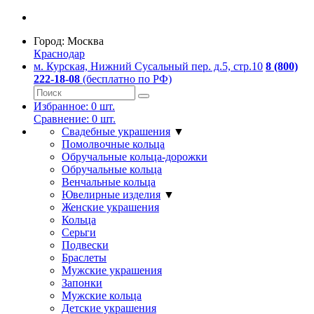
Город:
Москва
Краснодар
м. Курская, Нижний Сусальный пер. д.5, стр.10
8 (800)
222-18-08
(бесплатно по РФ)
Избранное:
0
шт.
Сравнение:
0
шт.
Свадебные украшения
▼
Помолвочные кольца
Обручальные кольца-дорожки
Обручальные кольца
Венчальные кольца
Ювелирные изделия
▼
Женские украшения
Кольца
Серьги
Подвески
Браслеты
Мужские украшения
Запонки
Мужские кольца
Детские украшения