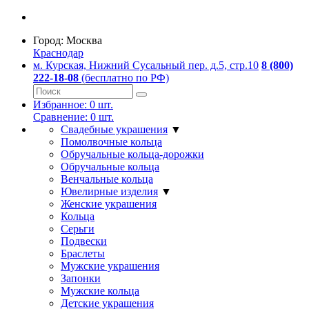
Город:
Москва
Краснодар
м. Курская, Нижний Сусальный пер. д.5, стр.10
8 (800)
222-18-08
(бесплатно по РФ)
Избранное:
0
шт.
Сравнение:
0
шт.
Свадебные украшения
▼
Помолвочные кольца
Обручальные кольца-дорожки
Обручальные кольца
Венчальные кольца
Ювелирные изделия
▼
Женские украшения
Кольца
Серьги
Подвески
Браслеты
Мужские украшения
Запонки
Мужские кольца
Детские украшения