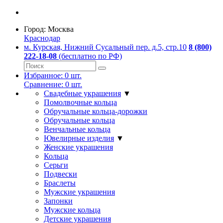
Город:
Москва
Краснодар
м. Курская, Нижний Сусальный пер. д.5, стр.10
8 (800)
222-18-08
(бесплатно по РФ)
Избранное:
0
шт.
Сравнение:
0
шт.
Свадебные украшения
▼
Помолвочные кольца
Обручальные кольца-дорожки
Обручальные кольца
Венчальные кольца
Ювелирные изделия
▼
Женские украшения
Кольца
Серьги
Подвески
Браслеты
Мужские украшения
Запонки
Мужские кольца
Детские украшения