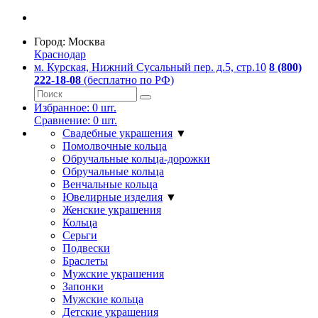
Город:
Москва
Краснодар
м. Курская, Нижний Сусальный пер. д.5, стр.10
8 (800)
222-18-08
(бесплатно по РФ)
Избранное:
0
шт.
Сравнение:
0
шт.
Свадебные украшения
▼
Помолвочные кольца
Обручальные кольца-дорожки
Обручальные кольца
Венчальные кольца
Ювелирные изделия
▼
Женские украшения
Кольца
Серьги
Подвески
Браслеты
Мужские украшения
Запонки
Мужские кольца
Детские украшения