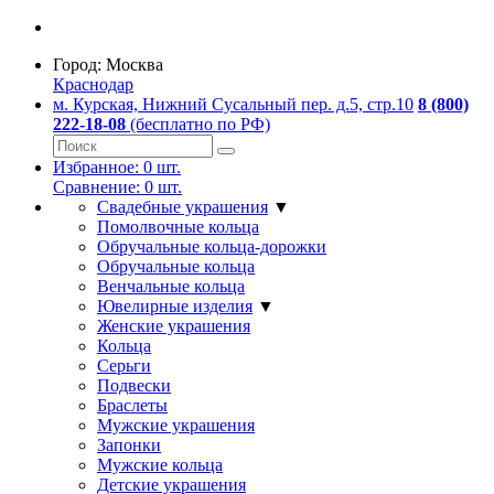
Город:
Москва
Краснодар
м. Курская, Нижний Сусальный пер. д.5, стр.10
8 (800)
222-18-08
(бесплатно по РФ)
Избранное:
0
шт.
Сравнение:
0
шт.
Свадебные украшения
▼
Помолвочные кольца
Обручальные кольца-дорожки
Обручальные кольца
Венчальные кольца
Ювелирные изделия
▼
Женские украшения
Кольца
Серьги
Подвески
Браслеты
Мужские украшения
Запонки
Мужские кольца
Детские украшения