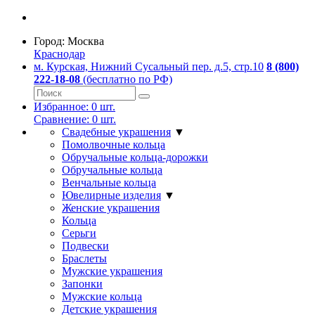
Город:
Москва
Краснодар
м. Курская, Нижний Сусальный пер. д.5, стр.10
8 (800)
222-18-08
(бесплатно по РФ)
Избранное:
0
шт.
Сравнение:
0
шт.
Свадебные украшения
▼
Помолвочные кольца
Обручальные кольца-дорожки
Обручальные кольца
Венчальные кольца
Ювелирные изделия
▼
Женские украшения
Кольца
Серьги
Подвески
Браслеты
Мужские украшения
Запонки
Мужские кольца
Детские украшения