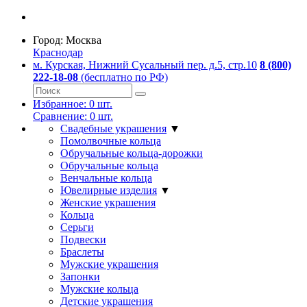
Город:
Москва
Краснодар
м. Курская, Нижний Сусальный пер. д.5, стр.10
8 (800)
222-18-08
(бесплатно по РФ)
Избранное:
0
шт.
Сравнение:
0
шт.
Свадебные украшения
▼
Помолвочные кольца
Обручальные кольца-дорожки
Обручальные кольца
Венчальные кольца
Ювелирные изделия
▼
Женские украшения
Кольца
Серьги
Подвески
Браслеты
Мужские украшения
Запонки
Мужские кольца
Детские украшения