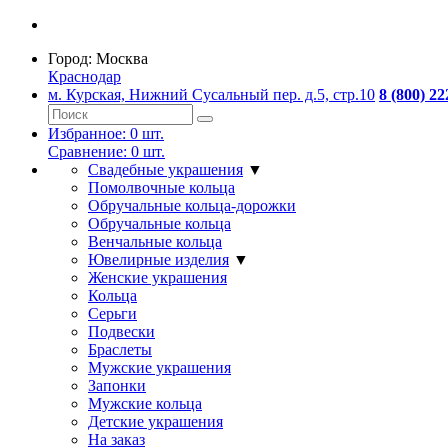
Город:
Москва
Краснодар
м. Курская, Нижний Сусальный пер. д.5, стр.10
8 (800) 22
Избранное:
0
шт.
Сравнение:
0
шт.
Свадебные украшения
▼
Помолвочные кольца
Обручальные кольца-дорожки
Обручальные кольца
Венчальные кольца
Ювелирные изделия
▼
Женские украшения
Кольца
Серьги
Подвески
Браслеты
Мужские украшения
Запонки
Мужские кольца
Детские украшения
На заказ