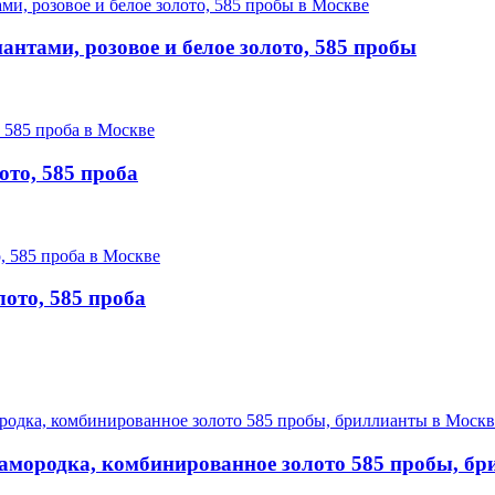
нтами, розовое и белое золото, 585 пробы
ото, 585 проба
лото, 585 проба
самородка, комбинированное золото 585 пробы, б