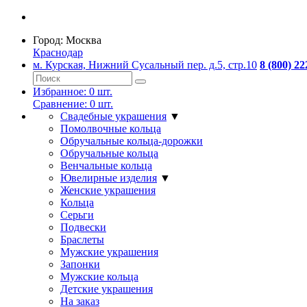
Город:
Москва
Краснодар
м. Курская, Нижний Сусальный пер. д.5, стр.10
8 (800) 22
Избранное:
0
шт.
Сравнение:
0
шт.
Свадебные украшения
▼
Помолвочные кольца
Обручальные кольца-дорожки
Обручальные кольца
Венчальные кольца
Ювелирные изделия
▼
Женские украшения
Кольца
Серьги
Подвески
Браслеты
Мужские украшения
Запонки
Мужские кольца
Детские украшения
На заказ