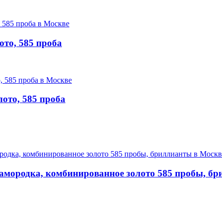
ото, 585 проба
лото, 585 проба
самородка, комбинированное золото 585 пробы, б