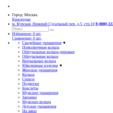
Город:
Москва
Краснодар
м. Курская, Нижний Сусальный пер. д.5, стр.10
8 (800) 22
Избранное:
0
шт.
Сравнение:
0
шт.
Свадебные украшения
▼
Помолвочные кольца
Обручальные кольца-дорожки
Обручальные кольца
Венчальные кольца
Ювелирные изделия
▼
Женские украшения
Кольца
Серьги
Подвески
Браслеты
Мужские украшения
Запонки
Мужские кольца
Детские украшения
На заказ