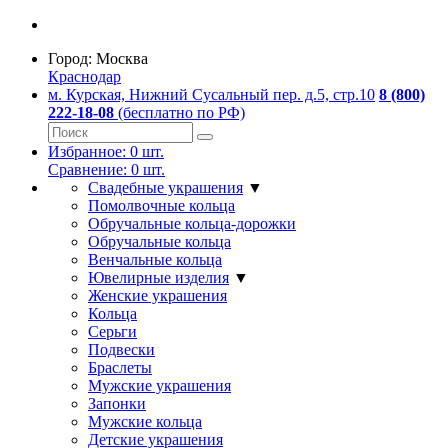
Город:
Москва
Краснодар
м. Курская, Нижний Сусальный пер. д.5, стр.10
8 (800)
222-18-08
(бесплатно по РФ)
Избранное:
0
шт.
Сравнение:
0
шт.
Свадебные украшения
▼
Помолвочные кольца
Обручальные кольца-дорожки
Обручальные кольца
Венчальные кольца
Ювелирные изделия
▼
Женские украшения
Кольца
Серьги
Подвески
Браслеты
Мужские украшения
Запонки
Мужские кольца
Детские украшения