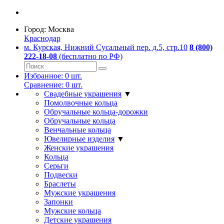
Город:
Москва
Краснодар
м. Курская, Нижний Сусальный пер. д.5, стр.10
8 (800)
222-18-08
(бесплатно по РФ)
Избранное:
0
шт.
Сравнение:
0
шт.
Свадебные украшения
▼
Помолвочные кольца
Обручальные кольца-дорожки
Обручальные кольца
Венчальные кольца
Ювелирные изделия
▼
Женские украшения
Кольца
Серьги
Подвески
Браслеты
Мужские украшения
Запонки
Мужские кольца
Детские украшения