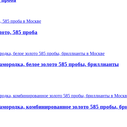
лото, 585 проба
амородка, белое золото 585 пробы, бриллианты
самородка, комбинированное золото 585 пробы, б