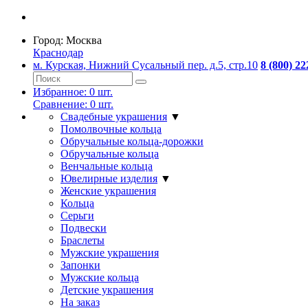
Город:
Москва
Краснодар
м. Курская, Нижний Сусальный пер. д.5, стр.10
8 (800) 22
Избранное:
0
шт.
Сравнение:
0
шт.
Свадебные украшения
▼
Помолвочные кольца
Обручальные кольца-дорожки
Обручальные кольца
Венчальные кольца
Ювелирные изделия
▼
Женские украшения
Кольца
Серьги
Подвески
Браслеты
Мужские украшения
Запонки
Мужские кольца
Детские украшения
На заказ