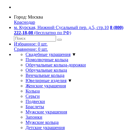
Город:
Москва
Краснодар
м. Курская, Нижний Сусальный пер. д.5, стр.10
8 (800)
222-18-08
(бесплатно по РФ)
Избранное:
0
шт.
Сравнение:
0
шт.
Свадебные украшения
▼
Помолвочные кольца
Обручальные кольца-дорожки
Обручальные кольца
Венчальные кольца
Ювелирные изделия
▼
Женские украшения
Кольца
Серьги
Подвески
Браслеты
Мужские украшения
Запонки
Мужские кольца
Детские украшения