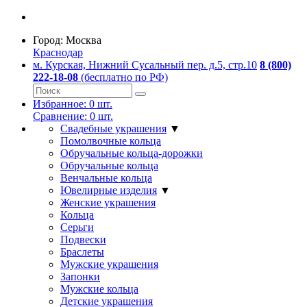
Город:
Москва
Краснодар
м. Курская, Нижний Сусальный пер. д.5, стр.10
8 (800)
222-18-08
(бесплатно по РФ)
Избранное:
0
шт.
Сравнение:
0
шт.
Свадебные украшения
▼
Помолвочные кольца
Обручальные кольца-дорожки
Обручальные кольца
Венчальные кольца
Ювелирные изделия
▼
Женские украшения
Кольца
Серьги
Подвески
Браслеты
Мужские украшения
Запонки
Мужские кольца
Детские украшения