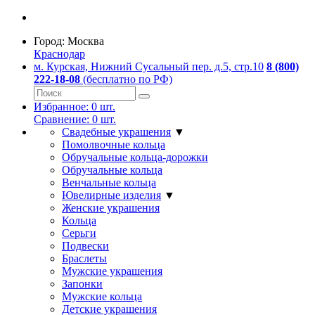
Город:
Москва
Краснодар
м. Курская, Нижний Сусальный пер. д.5, стр.10
8 (800)
222-18-08
(бесплатно по РФ)
Избранное:
0
шт.
Сравнение:
0
шт.
Свадебные украшения
▼
Помолвочные кольца
Обручальные кольца-дорожки
Обручальные кольца
Венчальные кольца
Ювелирные изделия
▼
Женские украшения
Кольца
Серьги
Подвески
Браслеты
Мужские украшения
Запонки
Мужские кольца
Детские украшения