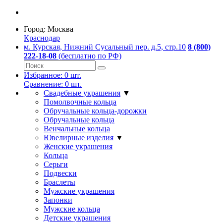
Город:
Москва
Краснодар
м. Курская, Нижний Сусальный пер. д.5, стр.10
8 (800)
222-18-08
(бесплатно по РФ)
Избранное:
0
шт.
Сравнение:
0
шт.
Свадебные украшения
▼
Помолвочные кольца
Обручальные кольца-дорожки
Обручальные кольца
Венчальные кольца
Ювелирные изделия
▼
Женские украшения
Кольца
Серьги
Подвески
Браслеты
Мужские украшения
Запонки
Мужские кольца
Детские украшения